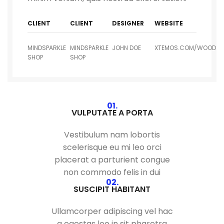
CLIENT
CLIENT
DESIGNER
WEBSITE
MINDSPARKLE
MINDSPARKLE
JOHN DOE
XTEMOS.COM/WOOD
SHOP
SHOP
01.
VULPUTATE A PORTA
Vestibulum nam lobortis
scelerisque eu mi leo orci
placerat a parturient congue
non commodo felis in dui
02.
SUSCIPIT HABITANT
Ullamcorper adipiscing vel hac
a egestas leo in sit pharetra